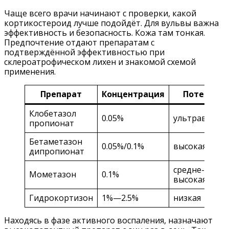
Чаще всего врачи начинают с проверки, какой
кортикостероид лучше подойдёт. Для вульвы важна
эффективность и безопасность. Кожа там тонкая.
Предпочтение отдают препаратам с
подтверждённой эффективностью при
склероатрофическом лихен и знакомой схемой
применения.
Препарат
Концентрация
Потенция
Клобетазол
0.05%
ультравысок
пропионат
Бетаметазон
0.05%/0.1%
высокая
дипропионат
средне-
Мометазон
0.1%
высокая
Гидрокортизон
1%—2.5%
низкая
Находясь в фазе активного воспаления, назначают