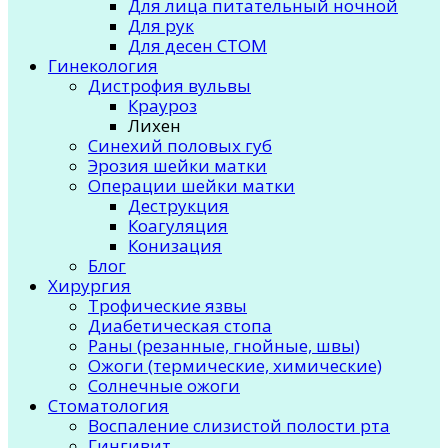
Для лица питательный ночной
Для рук
Для десен СТОМ
Гинекология
Дистрофия вульвы
Крауроз
Лихен
Синехий половых губ
Эрозия шейки матки
Операции шейки матки
Деструкция
Коагуляция
Конизация
Блог
Хирургия
Трофические язвы
Диабетическая стопа
Раны (резанные, гнойные, швы)
Ожоги (термические, химические)
Солнечные ожоги
Стоматология
Воспаление слизистой полости рта
Гингивит