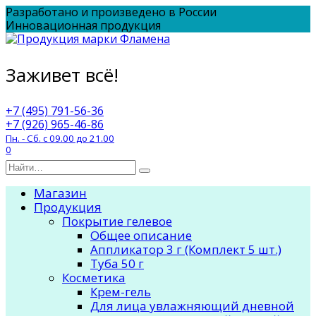
Перейти
Разработано и произведено в России
к
Инновационная продукция
содержанию
Заживет всё!
+7 (495) 791-56-36
+7 (926) 965-46-86
Пн. - Сб. с 09.00 до 21.00
0
Search
for:
Магазин
Продукция
Покрытие гелевое
Общее описание
Аппликатор 3 г (Комплект 5 шт.)
Туба 50 г
Косметика
Крем-гель
Для лица увлажняющий дневной