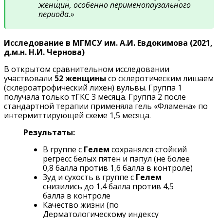
женщин, особенно перименопаузального
периода.»
Исследование в МГМСУ им. А.И. Евдокимова (2021,
д.м.н. Н.И. Чернова)
В открытом сравнительном исследовании
участвовали
52 женщины
со склеротическим лишаем
(склероатрофический лихен) вульвы. Группа 1
получала только тГКС 3 месяца. Группа 2 после
стандартной терапии применяла гель «Фламена» по
интермиттирующей схеме 1,5 месяца.
Результаты:
В группе с
Гелем
сохранялся стойкий
регресс белых пятен и папул (не более
0,8 балла против 1,6 балла в контроле)
Зуд и сухость в группе с
Гелем
снизились до 1,4 балла против 4,5
балла в контроле
Качество жизни (по
Дерматологическому индексу