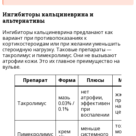
Ингибиторы кальциневрина и
альтернативы
Ингибиторы кальциневрина предланают как
вариант при противопоказаниях к
кортикостероидам или при желании уменьшить
стероидную нагрузку. Таковые препараты —
такролимус и пимекролимус. Они не вызывают
атрофии кожи. Это их главное преимущество на
вульве.
Препарат
Форма
Плюсы
Минус
нет
жжение
мазь
атрофии,
при
Такролимус
0.03% /
эффективен
нанесен
0.1%
при
цена
воспалении
тоже
меньше
крем
может
Пимекролимус
системного