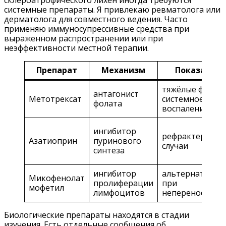
системные препараты. Я привлекаю ревматолога или
дерматолога для совместного ведения. Часто
применяю иммуносупрессивные средства при
выраженном распространении или при
неэффективности местной терапии.
Препарат
Механизм
Показания
тяжёлые формы
антагонист
Метотрексат
системное
фолата
воспаление
ингибитор
рефрактерные
Азатиоприн
пуринового
случаи
синтеза
ингибитор
альтернатива
Микофенолат
пролиферации
при
мофетил
лимфоцитов
непереносимос
Биологические препараты находятся в стадии
изучения. Есть отдельные сообщения об