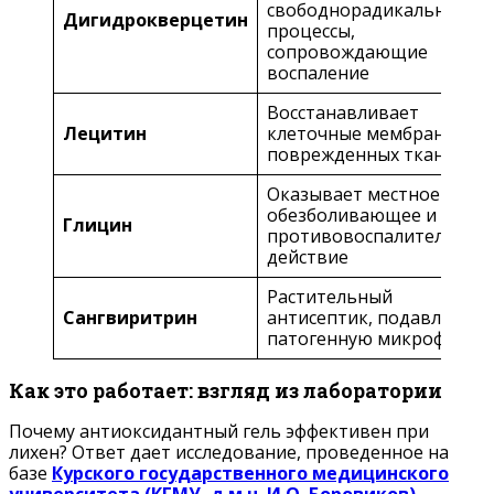
свободнорадикальные
Дигидрокверцетин
процессы,
сопровождающие
воспаление
Восстанавливает
Лецитин
клеточные мембраны
поврежденных тканей
Оказывает местное
обезболивающее и
Глицин
противовоспалительное
действие
Растительный
Сангвиритрин
антисептик, подавляет
патогенную микрофлору
Как это работает: взгляд из лаборатории
Почему антиоксидантный гель эффективен при
лихен? Ответ дает исследование, проведенное на
базе
Курского государственного медицинского