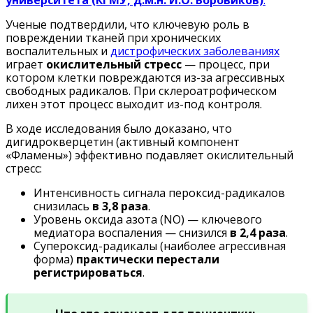
университета (КГМУ, д.м.н. И.О. Боровиков)
.
Ученые подтвердили, что ключевую роль в
повреждении тканей при хронических
воспалительных и
дистрофических заболеваниях
играет
окислительный стресс
— процесс, при
котором клетки повреждаются из-за агрессивных
свободных радикалов. При склероатрофическом
лихен этот процесс выходит из-под контроля.
В ходе исследования было доказано, что
дигидрокверцетин (активный компонент
«Фламены») эффективно подавляет окислительный
стресс:
Интенсивность сигнала пероксид-радикалов
снизилась
в 3,8 раза
.
Уровень оксида азота (NO) — ключевого
медиатора воспаления — снизился
в 2,4 раза
.
Супероксид-радикалы (наиболее агрессивная
форма)
практически перестали
регистрироваться
.