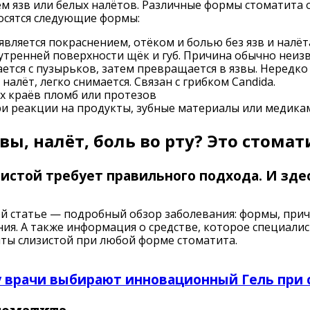
м язв или белых налётов. Различные формы стоматита
осятся следующие формы:
вляется покраснением, отёком и болью без язв и налёта
тренней поверхности щёк и губ. Причина обычно неизв
ется с пузырьков, затем превращается в язвы. Нередко
лёт, легко снимается. Связан с грибком Candida.
х краёв пломб или протезов
ри реакции на продукты, зубные материалы или медик
вы, налёт, боль во рту? Это стомат
истой требует правильного подхода. И зде
ой статье — подробный обзор заболевания: формы, при
ния. А также информация о средстве, которое специали
ты слизистой при любой форме стоматита.
 врачи выбирают инновационный Гель при 