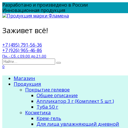
Перейти
Разработано и произведено в России
к
Инновационная продукция
содержанию
Заживет всё!
+7 (495) 791-56-36
+7 (926) 965-46-86
Пн. - Сб. с 09.00 до 21.00
Search
for:
0
Магазин
Продукция
Покрытие гелевое
Общее описание
Аппликатор 3 г (Комплект 5 шт.)
Туба 50 г
Косметика
Крем-гель
Для лица увлажняющий дневной