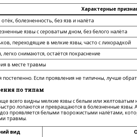
Характерные призна
отёк, болезненность, без язв и налёта
езненные язвы с сероватым дном, без белого налёта
ков, переходящие в мелкие язвы, часто с лихорадкой
, легко снимаются, остаётся покраснение
зия в месте травмы
постепенно. Если проявления не типичны, лучше обрати
жения по типам
аще всего видны мелкие язвы с белым или желтоватым 
быстро лопаются и превращаются в болезненные язвы. 
доз проявляется белыми творожистыми налётами, кото
ми травмы.
ний вид
О