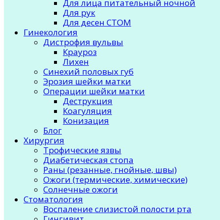
Для лица питательный ночной
Для рук
Для десен СТОМ
Гинекология
Дистрофия вульвы
Крауроз
Лихен
Синехий половых губ
Эрозия шейки матки
Операции шейки матки
Деструкция
Коагуляция
Конизация
Блог
Хирургия
Трофические язвы
Диабетическая стопа
Раны (резанные, гнойные, швы)
Ожоги (термические, химические)
Солнечные ожоги
Стоматология
Воспаление слизистой полости рта
Гингивит