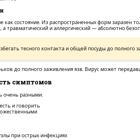
ти
е как состояние. Из распространенных форм заразен тол
, а травматический и аллергический — абсолютно безоп
 избегать тесного контакта и общей посуды до полного 
рьков до полного заживления язв. Вирус может передава
сть симптомов
ь очень разными.
есть и говорить
множественными
злы при острых инфекциях